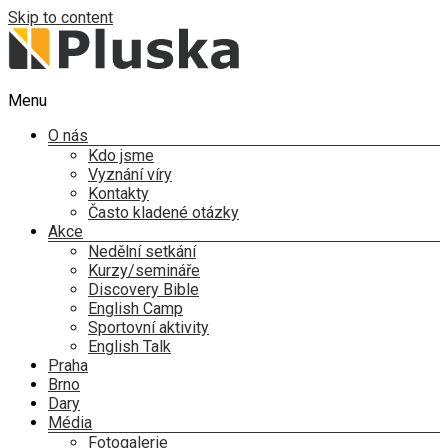
Skip to content
Menu
O nás
Kdo jsme
Vyznání víry
Kontakty
Často kladené otázky
Akce
Nedělní setkání
Kurzy/semináře
Discovery Bible
English Camp
Sportovní aktivity
English Talk
Praha
Brno
Dary
Média
Fotogalerie