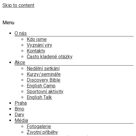
Skip to content
Menu
O nás
Kdo jsme
Vyznání víry
Kontakty
Často kladené otázky
Akce
Nedělní setkání
Kurzy/semináře
Discovery Bible
English Camp
Sportovní aktivity
English Talk
Praha
Brno
Dary
Média
Fotogalerie
Životní příběhy