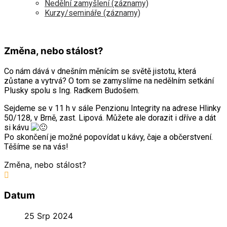
Nedělní zamyšlení (záznamy)
Kurzy/semináře (záznamy)
Změna, nebo stálost?
Co nám dává v dnešním měnícím se světě jistotu, která
zůstane a vytrvá? O tom se zamyslíme na nedělním setkání
Plusky spolu s Ing. Radkem Budošem.
Sejdeme se v 11 h v sále Penzionu Integrity na adrese Hlinky
50/128, v Brně, zast. Lipová. Můžete ale dorazit i dříve a dát
si kávu
Po skončení je možné popovídat u kávy, čaje a občerstvení.
Těšíme se na vás!
Změna, nebo stálost?
Datum
25 Srp 2024