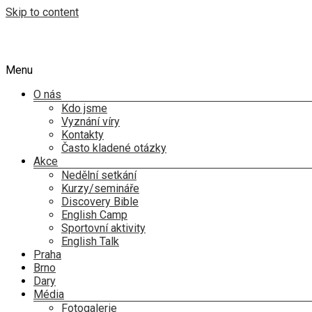
Skip to content
Menu
O nás
Kdo jsme
Vyznání víry
Kontakty
Často kladené otázky
Akce
Nedělní setkání
Kurzy/semináře
Discovery Bible
English Camp
Sportovní aktivity
English Talk
Praha
Brno
Dary
Média
Fotogalerie