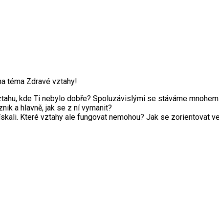
na téma Zdravé vztahy!
vztahu, kde Ti nebylo dobře? Spoluzávislými se stáváme mnohem 
znik a hlavně, jak se z ní vymanit?
ískali. Které vztahy ale fungovat nemohou? Jak se zorientovat