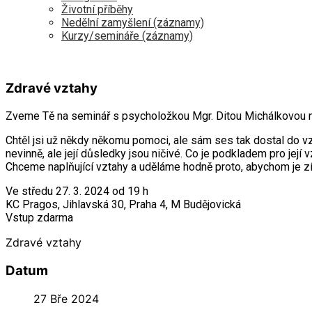
Životní příběhy
Nedělní zamyšlení (záznamy)
Kurzy/semináře (záznamy)
Zdravé vztahy
Zveme Tě na seminář s psycholožkou Mgr. Ditou Michálkovou 
Chtěl jsi už někdy někomu pomoci, ale sám ses tak dostal do 
nevinně, ale její důsledky jsou ničivé. Co je podkladem pro její v
Chceme naplňující vztahy a uděláme hodně proto, abychom je z
Ve středu 27. 3. 2024 od 19 h
KC Pragos, Jihlavská 30, Praha 4, M Budějovická
Vstup zdarma
Zdravé vztahy
Datum
27 Bře 2024