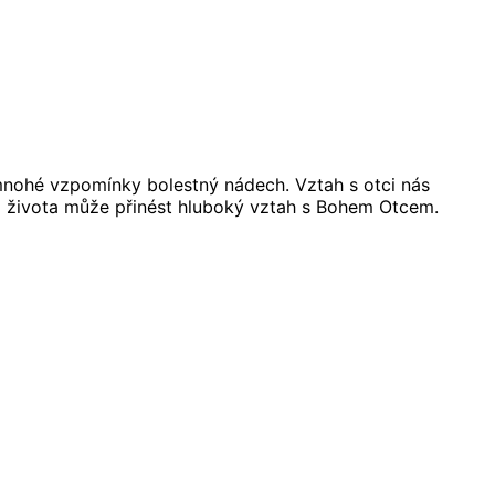
 mnohé vzpomínky bolestný nádech. Vztah s otci nás
ho života může přinést hluboký vztah s Bohem Otcem.