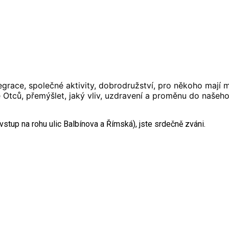
legrace, společné aktivity, dobrodružství, pro někoho mají
ne Otců, přemýšlet, jaký vliv, uzdravení a proměnu do naše
stup na rohu ulic Balbínova a Římská), jste srdečně zváni.