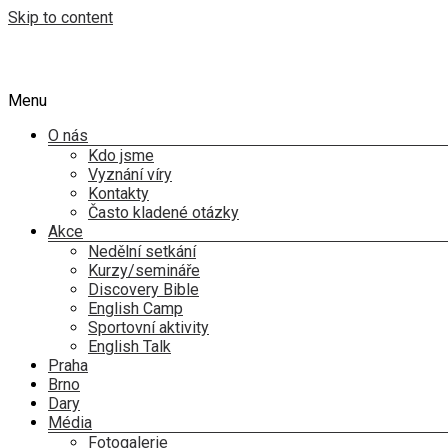
Skip to content
Menu
O nás
Kdo jsme
Vyznání víry
Kontakty
Často kladené otázky
Akce
Nedělní setkání
Kurzy/semináře
Discovery Bible
English Camp
Sportovní aktivity
English Talk
Praha
Brno
Dary
Média
Fotogalerie