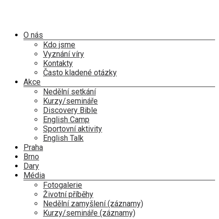
Skip
to
content
Menu
O nás
Kdo jsme
Vyznání víry
Kontakty
Často kladené otázky
Akce
Nedělní setkání
Kurzy/semináře
Discovery Bible
English Camp
Sportovní aktivity
English Talk
Praha
Brno
Dary
Média
Fotogalerie
Životní příběhy
Nedělní zamyšlení (záznamy)
Kurzy/semináře (záznamy)