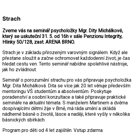
Strach
Zveme vás na seminář psycholožky Mgr. Dity Michálkové,
který se uskuteční 31. 5. od 16h v sále Penzionu Integrity,
Hlinky 50/128, zast. ARENA BRNO.
Strach je v základu přirozeným varovným signálem. Když ale
přestane sloužit a začne ochromovat každodenní život, je čas
hledat cestu ven. Tento seminář nabídne spolehlivé nástroje,
jak ho zvládnout.
Seminář o porozumění strachu pro vás připravuje psycholožka
Mgr. Dita Michálková. Dita se více jak 20 let věnuje především
mentoringu VŠ studentům a absolventům. Poskytuje
poradenství a osobní konzultace a také připravuje praktické
semináře na aktuální témata. S manželem Martinem a dvěma
dospívajícími dětmi žije v Brně, má ráda umění a skládá
nádherné básně o životě, lásce a naději, které vyšly v několika
básnických sbírkách.
Program pro děti od 4 let zajištěn. Vstup zdarma.