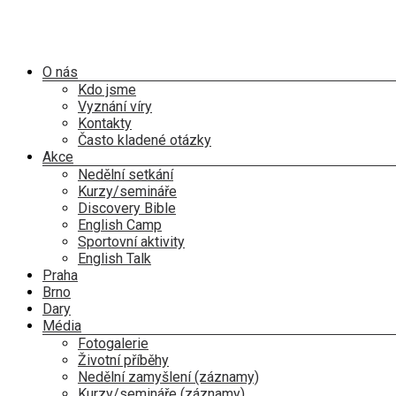
Skip
to
content
Menu
O nás
Kdo jsme
Vyznání víry
Kontakty
Často kladené otázky
Akce
Nedělní setkání
Kurzy/semináře
Discovery Bible
English Camp
Sportovní aktivity
English Talk
Praha
Brno
Dary
Média
Fotogalerie
Životní příběhy
Nedělní zamyšlení (záznamy)
Kurzy/semináře (záznamy)