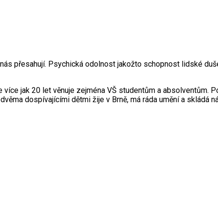
 nás přesahují. Psychická odolnost jakožto schopnost lidské du
 více jak 20 let věnuje zejména VŠ studentům a absolventům. Pos
věma dospívajícími dětmi žije v Brně, má ráda umění a skládá nád