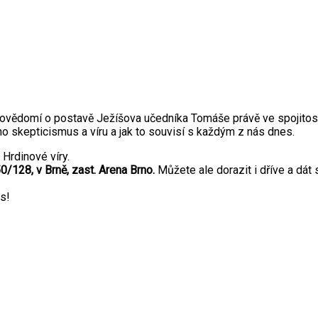
ovědomí o postavě Ježíšova učedníka Tomáše právě ve spojitosti 
ho skepticismus a víru a jak to souvisí s každým z nás dnes.
Hrdinové víry.
0/128, v Brně, zast. Arena Brno.
Můžete ale dorazit i dříve a dát 
s!