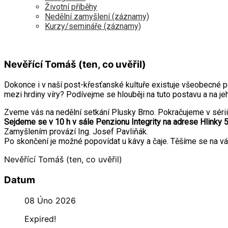
Životní příběhy
Nedělní zamyšlení (záznamy)
Kurzy/semináře (záznamy)
Nevěřící Tomáš (ten, co uvěřil)
Dokonce i v naší post-křesťanské kultuře existuje všeobecné p
mezi hrdiny víry? Podívejme se hlouběji na tuto postavu a na je
Zveme vás na nedělní setkání Plusky Brno. Pokračujeme v sérii 
Sejdeme se v 10 h v sále Penzionu Integrity na adrese Hlinky 5
Zamyšlením provází Ing. Josef Pavliňák.
Po skončení je možné popovídat u kávy a čaje. Těšíme se na vá
Nevěřící Tomáš (ten, co uvěřil)
Datum
08 Úno 2026
Expired!