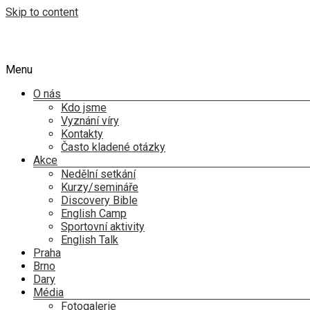
Skip to content
Menu
O nás
Kdo jsme
Vyznání víry
Kontakty
Často kladené otázky
Akce
Nedělní setkání
Kurzy/semináře
Discovery Bible
English Camp
Sportovní aktivity
English Talk
Praha
Brno
Dary
Média
Fotogalerie