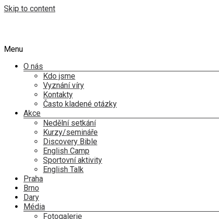
Skip to content
Menu
O nás
Kdo jsme
Vyznání víry
Kontakty
Často kladené otázky
Akce
Nedělní setkání
Kurzy/semináře
Discovery Bible
English Camp
Sportovní aktivity
English Talk
Praha
Brno
Dary
Média
Fotogalerie