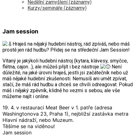
Nedělní zamyšlení (záznamy)
Kurzy/semináře (záznamy)
Jam session
Hraješ na nějaký hudební nástroj, rád zpíváš, nebo máš
prostě jen rád hudbu? Přidej se na středeční Jam Session!
Vítaný je jakýkoli hudební nástroj (kytara, klávesy, smyčce,
flétna, cajon…), ale můžeš přijít i bez nástroje
Není
důležité, na jaké úrovni hraješ, jestli jsi začátečník nebo už
máš nějaké hudební zkušenosti. Nemusíš ani umět zpívat,
stačí, že máš rád hudbu a chceš se chvíli odreagovat. Pokud
máš i nějaký zpěvník, klidně ho vezmi s sebou, ale vše
můžeme najít i online.
19. 4. v restauraci Meat Beer v 1. patře (adresa
Washingtonova 23, Praha 1), nejbližsí zastávka metra
Hlavní nádraží, nebo Muzeum.
Těšíme se na viděnou!
Jam session