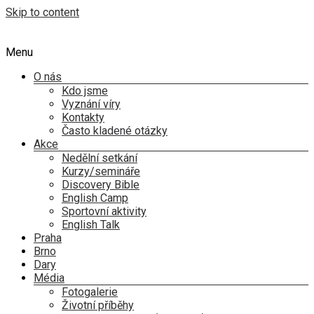
Skip to content
Menu
O nás
Kdo jsme
Vyznání víry
Kontakty
Často kladené otázky
Akce
Nedělní setkání
Kurzy/semináře
Discovery Bible
English Camp
Sportovní aktivity
English Talk
Praha
Brno
Dary
Média
Fotogalerie
Životní příběhy