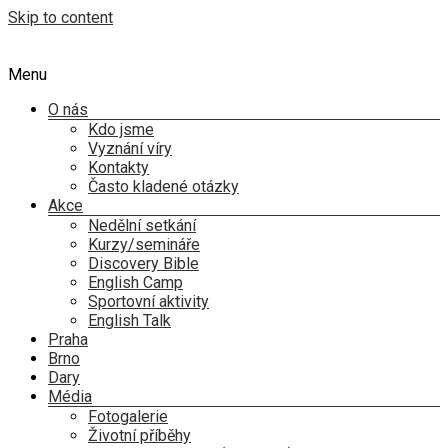
Skip to content
Menu
O nás
Kdo jsme
Vyznání víry
Kontakty
Často kladené otázky
Akce
Nedělní setkání
Kurzy/semináře
Discovery Bible
English Camp
Sportovní aktivity
English Talk
Praha
Brno
Dary
Média
Fotogalerie
Životní příběhy