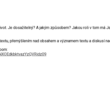
život. Je dosažitelný? A jakým způsobem? Jakou roli v tom má Jež
o textu, přemýšlením nad obsahem a významem textu a diskusí n
Zoom:
NXOEdkbktvazYzQVRidz
09