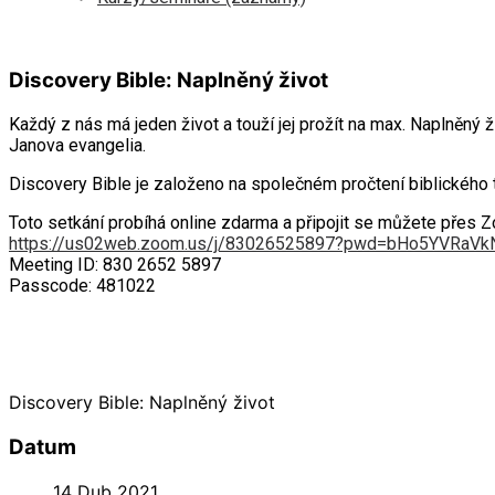
Discovery Bible: Naplněný život
Každý z nás má jeden život a touží jej prožít na max. Naplněný 
Janova evangelia.
Discovery Bible je založeno na společném pročtení biblickéh
Toto setkání probíhá online zdarma a připojit se můžete přes 
https://us02web.zoo
m.us/j/83026525897?pwd=
bHo5YVRaVk
Meeting ID: 830 2652 5897
Passcode: 481022
Discovery Bible: Naplněný život
Datum
14 Dub 2021