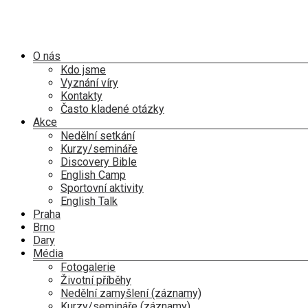
Skip
to
content
Menu
O nás
Kdo jsme
Vyznání víry
Kontakty
Často kladené otázky
Akce
Nedělní setkání
Kurzy/semináře
Discovery Bible
English Camp
Sportovní aktivity
English Talk
Praha
Brno
Dary
Média
Fotogalerie
Životní příběhy
Nedělní zamyšlení (záznamy)
Kurzy/semináře (záznamy)